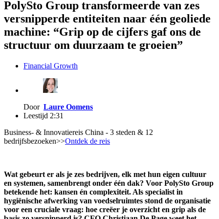
PolySto Group transformeerde van zes
versnipperde entiteiten naar één geoliede
machine: “Grip op de cijfers gaf ons de
structuur om duurzaam te groeien”
Financial Growth
Door
Laure Oomens
Leestijd 2:31
Business- & Innovatiereis China - 3 steden & 12
bedrijfsbezoeken
>>
Ontdek de reis
Wat gebeurt er als je zes bedrijven, elk met hun eigen cultuur
en systemen, samenbrengt onder één dak? Voor PolySto Group
betekende het: kansen én complexiteit. Als specialist in
hygiënische afwerking van voedselruimtes stond de organisatie
voor een cruciale vraag: hoe creëer je overzicht en grip als de
basis zo versnipperd is? CFO Christiaan De Page weet het