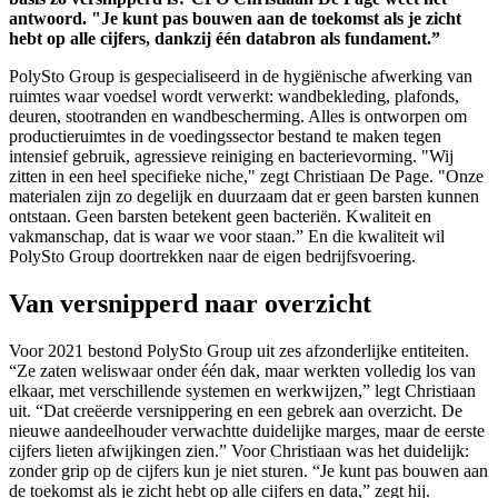
antwoord. "Je kunt pas bouwen aan de toekomst als je zicht
hebt op alle cijfers, dankzij één databron als fundament.”
PolySto Group is gespecialiseerd in de hygiënische afwerking van
ruimtes waar voedsel wordt verwerkt: wandbekleding, plafonds,
deuren, stootranden en wandbescherming. Alles is ontworpen om
productieruimtes in de voedingssector bestand te maken tegen
intensief gebruik, agressieve reiniging en bacterievorming. "Wij
zitten in een heel specifieke niche," zegt Christiaan De Page. "Onze
materialen zijn zo degelijk en duurzaam dat er geen barsten kunnen
ontstaan. Geen barsten betekent geen bacteriën. Kwaliteit en
vakmanschap, dat is waar we voor staan.” En die kwaliteit wil
PolySto Group doortrekken naar de eigen bedrijfsvoering.
Van versnipperd naar overzicht
Voor 2021 bestond PolySto Group uit zes afzonderlijke entiteiten.
“Ze zaten weliswaar onder één dak, maar werkten volledig los van
elkaar, met verschillende systemen en werkwijzen,” legt Christiaan
uit. “Dat creëerde versnippering en een gebrek aan overzicht. De
nieuwe aandeelhouder verwachtte duidelijke marges, maar de eerste
cijfers lieten afwijkingen zien.” Voor Christiaan was het duidelijk:
zonder grip op de cijfers kun je niet sturen. “Je kunt pas bouwen aan
de toekomst als je zicht hebt op alle cijfers en data,” zegt hij.