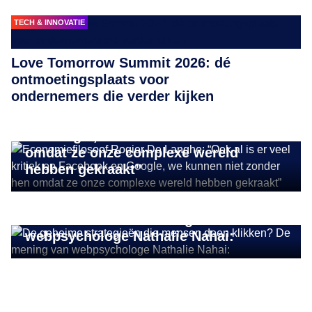
TECH & INNOVATIE
Love Tomorrow Summit 2026: dé
ontmoetingsplaats voor
INSIGHTS
ondernemers die verder kijken
Economiefilosoof Rogier De Langhe:
“Ook al is er veel kritiek op Facebook
en Google, we kunnen niet zonder hen
omdat ze onze complexe wereld
hebben gekraakt”
INSIGHTS
De geheime strategieën die mensen
doen klikken? De mening van
webpsychologe Nathalie Nahai: