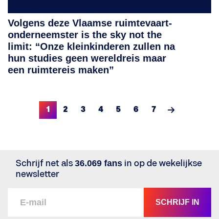
Volgens deze Vlaamse ruimtevaart-
onderneemster is the sky not the
limit: “Onze kleinkinderen zullen na
hun studies geen wereldreis maar
een ruimtereis maken”
1
2
3
4
5
6
7
Schrijf net als
36.069 fans
in op de wekelijkse
newsletter
SCHRIJF IN