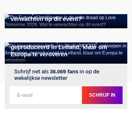
The Future of Intelligence is de rode
draad op Love Tomorrow 2026. Wat te
verwachten op dit event?
TECH & INNOVATIE
De meegroeimeubels van Studio
MOORE: ontworpen in Antwerpen,
geproduceerd in Letland, klaar om
Europa te veroveren
Schrijf net als
36.069 fans
in op de
wekelijkse newsletter
SCHRIJF IN