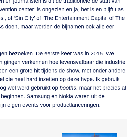
n en journalisten is dit de traditionele de start van
ntion center’ is ongezien en ja, het is en blijft Las
, of ‘Sin City’ of ‘The Entertainment Capital of The
ess doen, maar worden de bijnamen ook alle eer
ogen bezoeken. De eerste keer was in 2015. We
 en gingen verkennen hoe levensvatbaar die industrie
 toen een grote hit tijdens de show, met onder andere
l die heel hard inzetten op deze hype. Ik gebruik
nog wel werd gebruikt op
booths
, maar het precies al
st beginnen. Samsung en Nokia waren uit de
ijn eigen events voor productlanceringen.