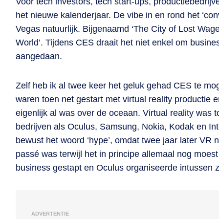
Voor tech investors, tech start-ups, productiebedrijve
het nieuwe kalenderjaar. De vibe in en rond het ‘conve
Vegas natuurlijk. Bijgenaamd ‘The City of Lost Wages’
World’. Tijdens CES draait het niet enkel om busin
aangedaan.
Zelf heb ik al twee keer het geluk gehad CES te m
waren toen net gestart met virtual reality productie
eigenlijk al was over de oceaan. Virtual reality was
bedrijven als Oculus, Samsung, Nokia, Kodak en Inte
bewust het woord ‘hype’, omdat twee jaar later VR 
passé was terwijl het in principe allemaal nog moe
business gestapt en Oculus organiseerde intussen z
ADVERTENTIE