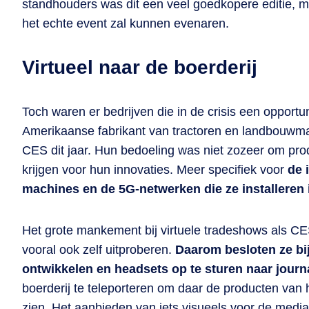
standhouders was dit een veel goedkopere editie, ma
het echte event zal kunnen evenaren.
Virtueel naar de boerderij
Toch waren er bedrijven die in de crisis een opport
Amerikaanse fabrikant van tractoren en landbouwm
CES dit jaar. Hun bedoeling was niet zozeer om pro
krijgen voor hun innovaties. Meer specifiek voor
de 
machines en de 5G-netwerken die ze installeren i
Het grote mankement bij virtuele tradeshows als CES
vooral ook zelf uitproberen.
Daarom besloten ze bi
ontwikkelen en headsets op te sturen naar journ
boerderij te teleporteren om daar de producten van h
zien. Het aanbieden van iets visueels voor de media