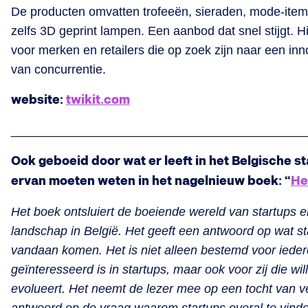
De producten omvatten trofeeën, sieraden, mode-item
zelfs 3D geprint lampen. Een aanbod dat snel stijgt.
voor merken en retailers die op zoek zijn naar een inn
van concurrentie.
website:
twikit.com
___________________________________________
Ook geboeid door wat er leeft in het Belgische s
ervan moeten weten in het nagelnieuw boek: “
He
Het boek ontsluiert de boeiende wereld van startups e
landschap in België. Het geeft een antwoord op wat st
vandaan komen. Het is niet alleen bestemd voor ieder
geïnteresseerd is in startups, maar ook voor zij die wi
evolueert. Het neemt de lezer mee op een tocht van v
antwoord op de vraag waarom startups overal te vinden 