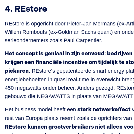
4. REstore
REstore is opgericht door Pieter-Jan Mermans (ex-Arth
Willem Rombouts (ex-Goldman Sachs quant) en onder
serieondernemers zoals Paul Carpentier.
Het concept is geniaal in zijn eenvoud: bedrijven 
krijgen een financiële incentive om tijdelijk te 
piekuren.
REstore’s gepatenteerde smart energy plat
energiebehoeften in quasi real-time in evenwicht bren
450 megawatts onder beheer. Anders gezegd, REstore he
gebouwd die NEGAWATTS in plaats van MEGAWATTS
Het business model heeft een
sterk netwerkeffect
v
rest van Europa plaats neemt zoals de oprichters van 
REstore kunnen grootverbruikers niet alleen voo