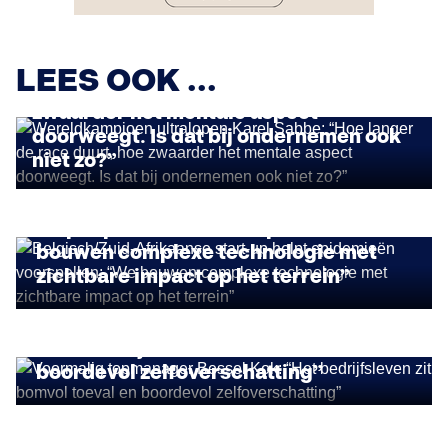
STORIES
Wereldkampioen ultralopen Karel
LEES OOK ...
Sabbe: “Hoe langer de race duurt, hoe
zwaarder het mentale aspect
doorweegt. Is dat bij ondernemen ook
niet zo?”
IMPACT ONDERNEMEN
Belgisch/Zuid-Afrikaanse start-up
helpt epidemieën voorspellen: “We
bouwen complexe technologie met
zichtbare impact op het terrein”
STORIES
Voormalig topmanager Bessel Kok:
“Het bedrijfsleven zit bomvol toeval en
boordevol zelfoverschatting”