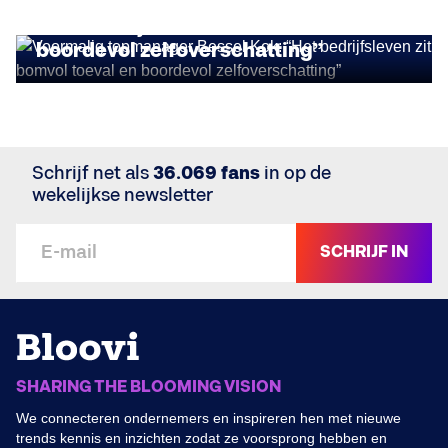
Voormalig topmanager Bessel Kok:
“Het bedrijfsleven zit bomvol toeval en
boordevol zelfoverschatting”
Schrijf net als
36.069 fans
in op de
wekelijkse newsletter
SCHRIJF IN
SHARING THE BLOOMING VISION
We connecteren ondernemers en inspireren hen met nieuwe
trends kennis en inzichten zodat ze voorsprong hebben en