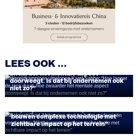
STORIES
Wereldkampioen ultralopen Karel
LEES OOK ...
Sabbe: “Hoe langer de race duurt, hoe
zwaarder het mentale aspect
doorweegt. Is dat bij ondernemen ook
niet zo?”
IMPACT ONDERNEMEN
Belgisch/Zuid-Afrikaanse start-up
helpt epidemieën voorspellen: “We
bouwen complexe technologie met
zichtbare impact op het terrein”
STORIES