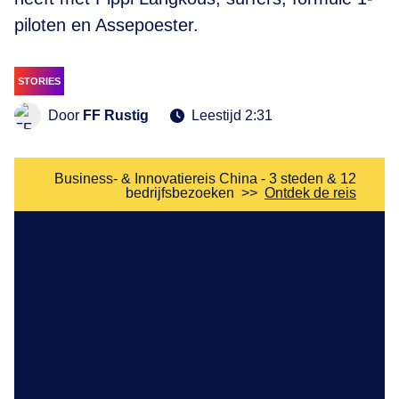
piloten en Assepoester.
STORIES
Door
FF Rustig
Leestijd 2:31
Business- & Innovatiereis China - 3 steden & 12
bedrijfsbezoeken
>>
Ontdek de reis