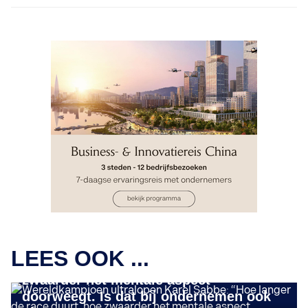
STORIES
Wereldkampioen ultralopen Karel
LEES OOK ...
Sabbe: “Hoe langer de race duurt, hoe
zwaarder het mentale aspect
doorweegt. Is dat bij ondernemen ook