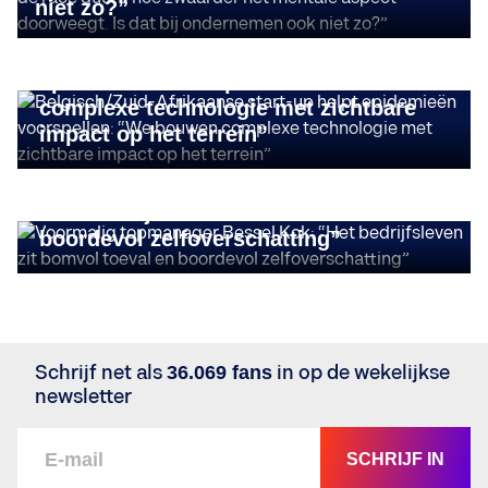
niet zo?”
IMPACT ONDERNEMEN
Belgisch/Zuid-Afrikaanse start-up helpt
epidemieën voorspellen: “We bouwen
complexe technologie met zichtbare
impact op het terrein”
STORIES
Voormalig topmanager Bessel Kok:
“Het bedrijfsleven zit bomvol toeval en
boordevol zelfoverschatting”
Schrijf net als
36.069 fans
in op de wekelijkse
newsletter
SCHRIJF IN