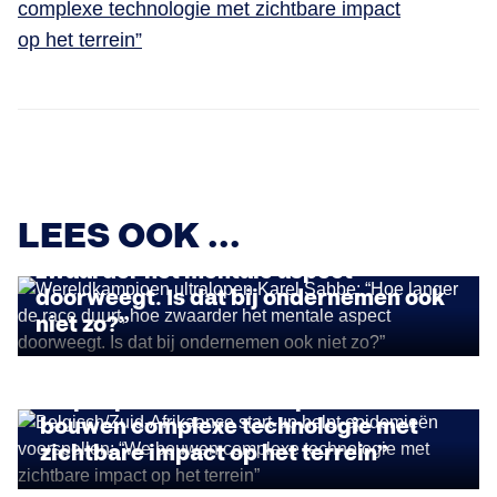
complexe technologie met zichtbare impact
op het terrein”
STORIES
Wereldkampioen ultralopen Karel
LEES OOK ...
Sabbe: “Hoe langer de race duurt, hoe
zwaarder het mentale aspect
doorweegt. Is dat bij ondernemen ook
niet zo?”
IMPACT ONDERNEMEN
Belgisch/Zuid-Afrikaanse start-up
helpt epidemieën voorspellen: “We
bouwen complexe technologie met
zichtbare impact op het terrein”
STORIES