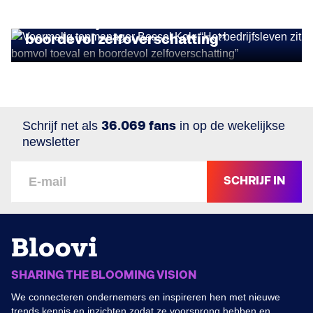
Voormalig topmanager Bessel Kok:
“Het bedrijfsleven zit bomvol toeval en
boordevol zelfoverschatting”
Schrijf net als
36.069 fans
in op de wekelijkse
newsletter
SCHRIJF IN
SHARING THE BLOOMING VISION
We connecteren ondernemers en inspireren hen met nieuwe
trends kennis en inzichten zodat ze voorsprong hebben en