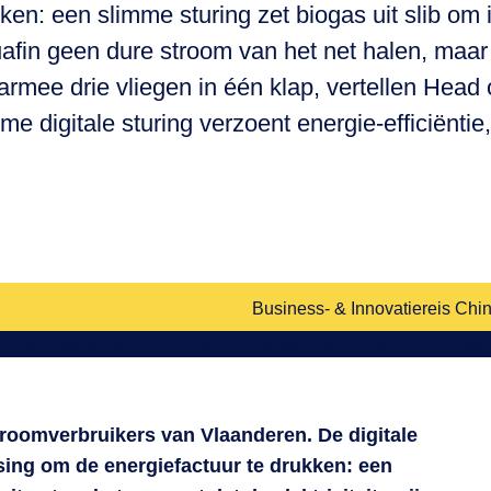
en: een slimme sturing zet biogas uit slib om i
quafin geen dure stroom van het net halen, maar 
aarmee drie vliegen in één klap, vertellen Hea
 digitale sturing verzoent energie-efficiëntie,
Business- & Innovatiereis Chin
troomverbruikers van Vlaanderen. De digitale
sing om de energiefactuur te drukken: een