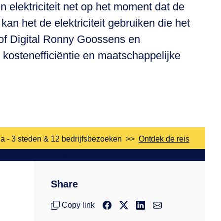
n elektriciteit net op het moment dat de
kan het de elektriciteit gebruiken die het
d of Digital Ronny Goossens en
 kostenefficiëntie en maatschappelijke
a - 3 steden & 12 bedrijfsbezoeken
>>
Ontdek de reis
Share
Copy link