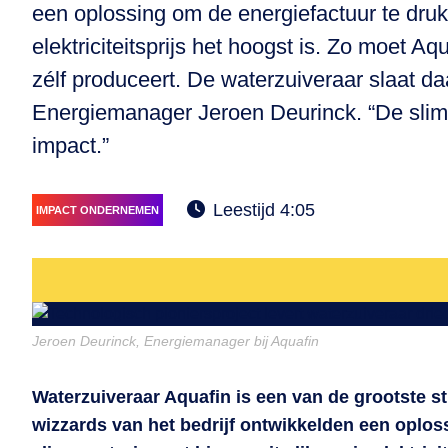
een oplossing om de energiefactuur te drukk
elektriciteitsprijs het hoogst is. Zo moet A
zélf produceert. De waterzuiveraar slaat d
Energiemanager Jeroen Deurinck. “De slimme
impact.”
Leestijd 4:05
IMPACT ONDERNEMEN
Jeroen Deurinck, Energiemanager bij Aquafin
Waterzuiveraar Aquafin is een van de grootste s
wizzards van het bedrijf ontwikkelden een oplos