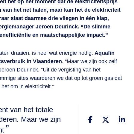
teit net op het moment dat de elektriciteitsprijs
van het net halen, maar kan het de elektriciteit
aar slaat daarmee drie vliegen in één klap,
nergiemanager Jeroen Deurinck. “De slimme
stenefficiëntie en maatschappelijke impact.”
aten draaien, is heel wat energie nodig.
Aquafin
itsverbruik in Vlaanderen
. “Maar we zijn ook zelf
roen Deurinck. “Uit de vergisting van het
 sommige sites waarderen we dat op tot groen gas dat
et om in elektriciteit.”
nt van het totale
anderen. Maar we zijn
nt