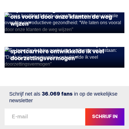
vrouwen meer controle over hun
reproductieve gezondheid: “We laten
ons vooral door onze klanten de weg
wijzen”
FEMALE ENTREPRENEURS
Ex-topvolleybalster geniet van
ondernemersbestaan: “Dankzij mijn
sportcarrière ontwikkelde ik veel
doorzettingsvermogen”
Schrijf net als
36.069 fans
in op de wekelijkse
newsletter
SCHRIJF IN