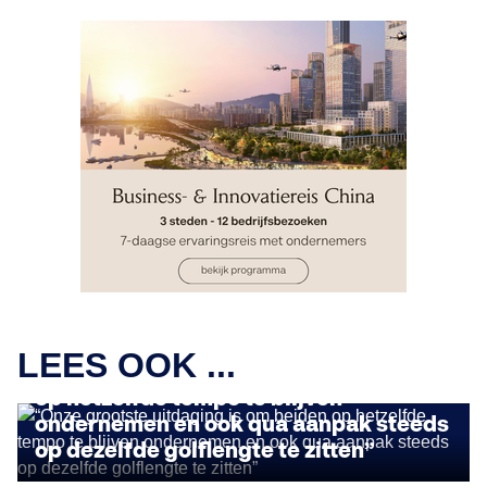
FEMALE ENTREPRENEURS
LEES OOK ...
“Onze grootste uitdaging is om beiden
op hetzelfde tempo te blijven
ondernemen en ook qua aanpak steeds
FEMALE ENTREPRENEURS
op dezelfde golflengte te zitten”
Deze healthtech start-up geeft