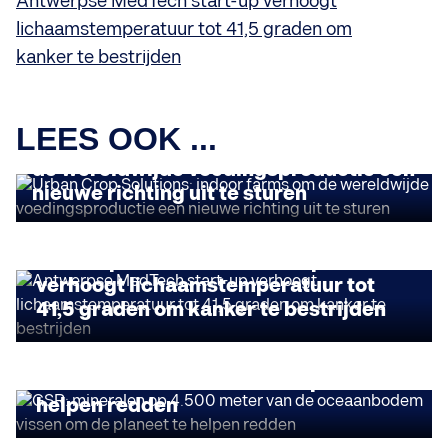
Antwerpse MedTech start-up verhoogt
lichaamstemperatuur tot 41,5 graden om
kanker te bestrijden
FLANDERS TECH 30
LEES OOK ...
Urban Crop Solutions: indoor farms om
de wereldwijde voedingsproductie een
nieuwe richting uit te sturen
FLANDERS TECH 30
Antwerpse MedTech start-up
verhoogt lichaamstemperatuur tot
41,5 graden om kanker te bestrijden
FLANDERS TECH 30
GSR: mineralen op 4.500 meter van de
oceaanbodem vissen om de planeet te
helpen redden