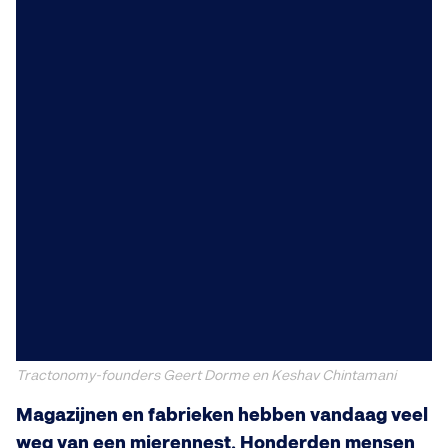
Tractonomy-founders Geert Dorme en Keshav Chintamani
Magazijnen en fabrieken hebben vandaag veel
weg van een mierennest. Honderden mensen