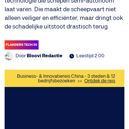
technologie die schepen semi-autonoom
laat varen. Die maakt de scheepvaart niet
alleen veiliger en efficiënter, maar dringt ook
de schadelijke uitstoot drastisch terug.
FLANDERS TECH 30
Door
Bloovi Redactie
Leestijd 2:00
Business- & Innovatiereis China - 3 steden & 12
bedrijfsbezoeken
>>
Ontdek de reis