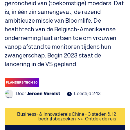
gezondheid van (toekomstige) moeders. Dat
is, in één zin samengevat, de razend
ambitieuze missie van Bloomlife. De
healthtech van de Belgisch-Amerikaanse
onderneming laat artsen toe om vrouwen
vanop afstand te monitoren tijdens hun
zwangerschap. Begin 2023 staat de
lancering in de VS gepland.
FLANDERS TECH 30
Door
Jeroen Verelst
Leestijd 2:13
Business- & Innovatiereis China - 3 steden & 12
bedrijfsbezoeken
>>
Ontdek de reis