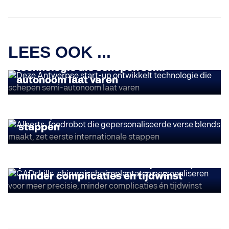
FLANDERS TECH 30
LEES OOK ...
Deze Antwerpse start-up ontwikkelt
technologie die schepen semi-
FLANDERS TECH 30
autonoom laat varen
Alberts: foodrobot die
gepersonaliseerde verse blends
maakt, zet eerste internationale
stappen
FLANDERS TECH 30
CADskills: chirurgische implantaten
personaliseren voor meer precisie,
minder complicaties én tijdwinst