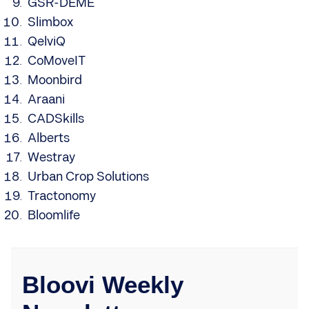
GSR-DEME
Slimbox
QelviQ
CoMoveIT
Moonbird
Araani
CADSkills
Alberts
Westray
Urban Crop Solutions
Tractonomy
Bloomlife
Bloovi Weekly