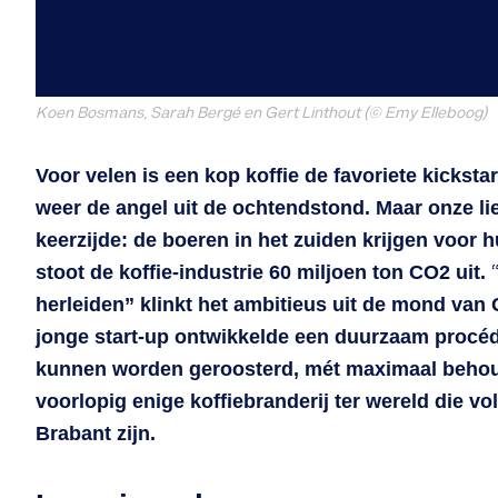
Koen Bosmans, Sarah Bergé en Gert Linthout (
©
Emy Elleboog)
Voor velen is een kop koffie de favoriete kicksta
weer de angel uit de ochtendstond. Maar onze li
keerzijde: de boeren in het zuiden krijgen voor hu
stoot de koffie-industrie 60 miljoen ton CO2 uit.
herleiden” klinkt het ambitieus uit de mond van 
jonge start-up ontwikkelde een duurzaam procéd
kunnen worden geroosterd, mét maximaal behou
voorlopig enige koffiebranderij ter wereld die vo
Brabant zijn.