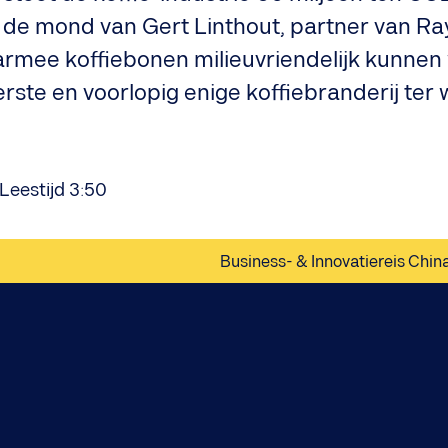
it de mond van Gert Linthout, partner van Ra
mee koffiebonen milieuvriendelijk kunnen
te en voorlopig enige koffiebranderij ter 
Leestijd 3:50
Business- & Innovatiereis Chin