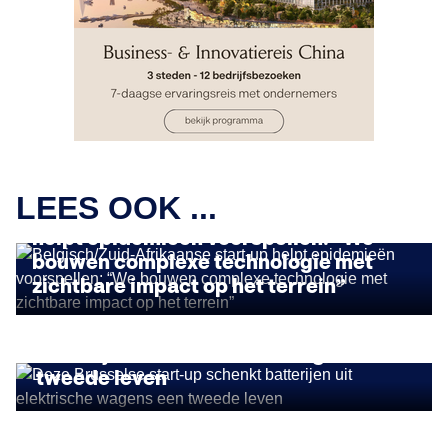
IMPACT ONDERNEMEN
LEES OOK ...
Belgisch/Zuid-Afrikaanse start-up
helpt epidemieën voorspellen: “We
bouwen complexe technologie met
zichtbare impact op het terrein”
IMPACT ONDERNEMEN
Deze Brusselse start-up schenkt
batterijen uit elektrische wagens een
tweede leven
DUURZAAM ONDERNEMEN
Gentse projectontwikkelaar pioniert