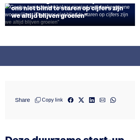
met donkergroene woonwijken: “Door
ons niet blind te staren op cijfers zijn
we altijd blijven groeien”
Share
Copy link