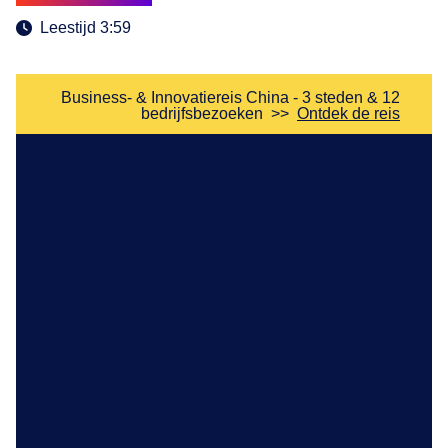
Leestijd 3:59
Business- & Innovatiereis China - 3 steden & 12
bedrijfsbezoeken
>>
Ontdek de reis