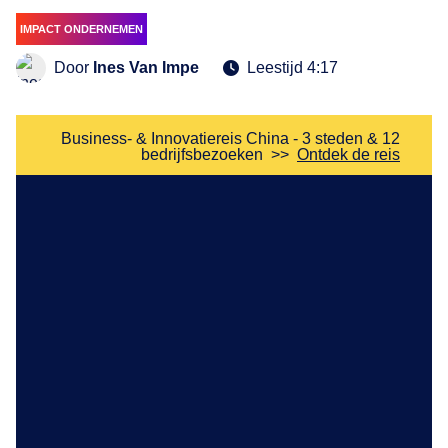
IMPACT ONDERNEMEN
Door
Ines Van Impe
Leestijd 4:17
Business- & Innovatiereis China - 3 steden & 12
bedrijfsbezoeken
>>
Ontdek de reis