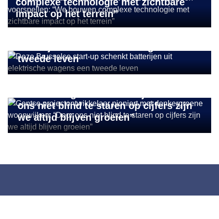
complexe technologie met zichtbare
impact op het terrein”
IMPACT ONDERNEMEN
Deze Brusselse start-up schenkt
batterijen uit elektrische wagens een
tweede leven
DUURZAAM ONDERNEMEN
Gentse projectontwikkelaar pioniert
met donkergroene woonwijken: “Door
ons niet blind te staren op cijfers zijn
we altijd blijven groeien”