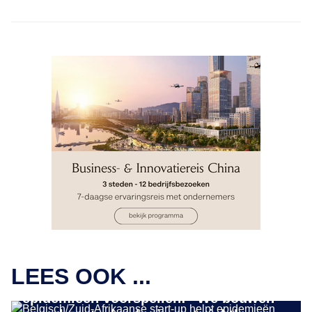
IMPACT ONDERNEMEN
LEES OOK ...
Belgisch/Zuid-Afrikaanse start-up helpt
epidemieën voorspellen: “We bouwen