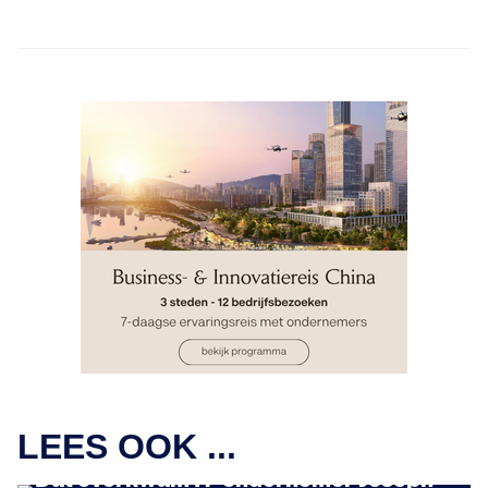
PERSOONLIJKE GROEI
LEES OOK ...
Onterecht 4,5 jaar in de gevangenis.
Dat overkwam IT-ondernemer Joseph