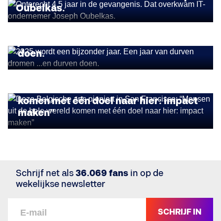
Oubelkas.
PERSOONLIJKE GROEI
2025 wordt een bijzonder jaar. Een
jaar van durven dromen ...en durven
doen.
BELGEN IN HET BUITENLAND
Deze Belgische arts pioniert in San
Francisco: “Mensen uit de hele wereld
komen met één doel naar hier: impact
maken”
Schrijf net als
36.069 fans
in op de
wekelijkse newsletter
SCHRIJF IN