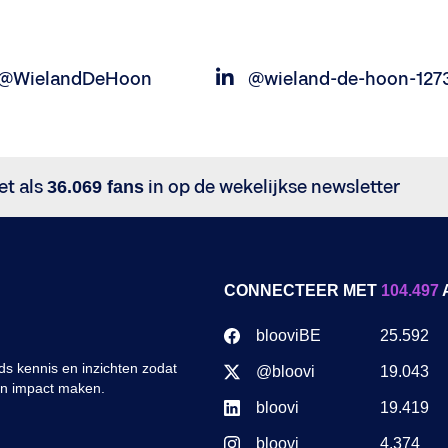
@WielandDeHoon
@wieland-de-hoon-127
et als
36.069 fans
in op de wekelijkse newsletter
CONNECTEER MET
104.497
blooviBE
25.592
s kennis en inzichten zodat
@bloovi
19.043
en impact maken.
bloovi
19.419
bloovi
4.374