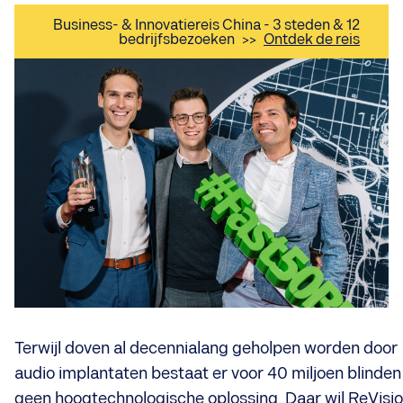
Business- & Innovatiereis China - 3 steden & 12
bedrijfsbezoeken
>>
Ontdek de reis
Terwijl doven al decennialang geholpen worden door
audio implantaten bestaat er voor 40 miljoen blinden
geen hoogtechnologische oplossing. Daar wil ReVisi