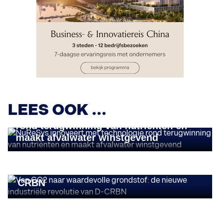
DELOITTE FAST 50
LEES OOK ...
NuReSys innoveert met technologie
rond terugwinning van nutriënten en
maakt afvalwater winstgevend
DELOITTE FAST 50
Van CO2 naar waardevolle grondstof:
de nieuwe industriële revolutie van D-
CRBN
DELOITTE FAST 50
o2o Bicycle Leasing maakt fietsleasing
zeer toegankelijk met uniek