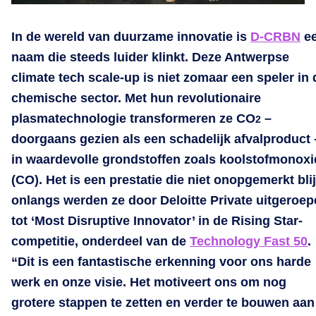
In de wereld van duurzame innovatie is
D-CRBN
e
naam die steeds luider klinkt. Deze Antwerpse
climate tech scale-up is niet zomaar een speler in 
chemische sector. Met hun revolutionaire
plasmatechnologie transformeren ze CO
–
2
doorgaans gezien als een schadelijk afvalproduct 
in waardevolle grondstoffen zoals koolstofmonoxi
(CO). Het is een prestatie die niet onopgemerkt blij
onlangs werden ze door Deloitte Private uitgeroe
tot ‘Most Disruptive Innovator’ in de Rising Star-
competitie, onderdeel van de
Technology Fast 50
.
“Dit is een fantastische erkenning voor ons harde
werk en onze visie. Het motiveert ons om nog
grotere stappen te zetten en verder te bouwen aan