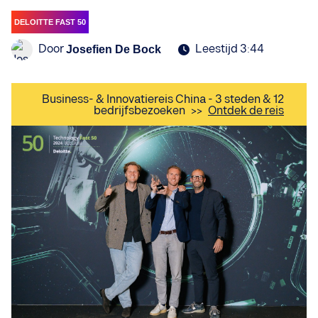
DELOITTE FAST 50
Door
Leestijd 3:44
Josefien De Bock
Business- & Innovatiereis China - 3 steden & 12
bedrijfsbezoeken
>>
Ontdek de reis