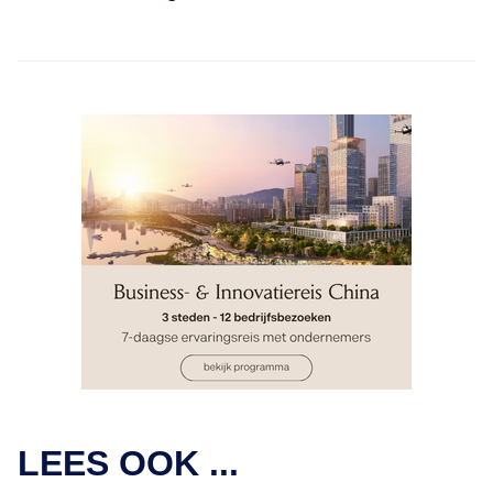
LEES OOK ...
DELOITTE FAST 50