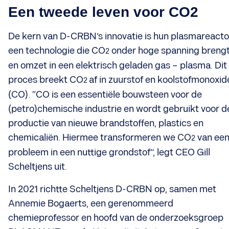
Een tweede leven voor CO2
De kern van D-CRBN’s innovatie is hun plasmareacto
een technologie die CO
onder hoge spanning breng
2
en omzet in een elektrisch geladen gas – plasma. Dit
proces breekt CO
af in zuurstof en koolstofmonoxid
2
(CO). “CO is een essentiële bouwsteen voor de
(petro)chemische industrie en wordt gebruikt voor d
productie van nieuwe brandstoffen, plastics en
chemicaliën. Hiermee transformeren we CO
van ee
2
probleem in een nuttige grondstof”, legt CEO Gill
Scheltjens uit.
In 2021 richtte Scheltjens D-CRBN op, samen met
Annemie Bogaerts, een gerenommeerd
chemieprofessor en hoofd van de onderzoeksgroep