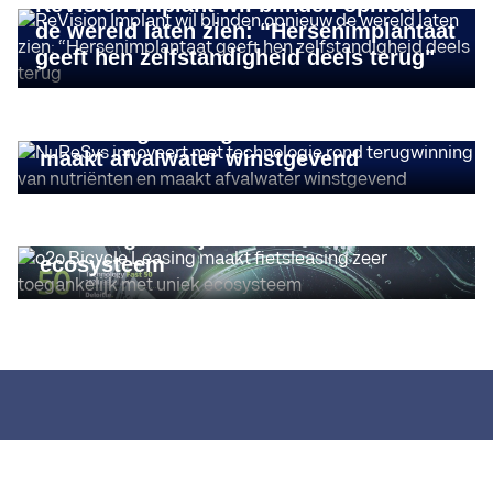
ReVision Implant wil blinden opnieuw
de wereld laten zien: “Hersenimplantaat
geeft hen zelfstandigheid deels terug"
DELOITTE FAST 50
NuReSys innoveert met technologie
rond terugwinning van nutriënten en
maakt afvalwater winstgevend
DELOITTE FAST 50
o2o Bicycle Leasing maakt fietsleasing
zeer toegankelijk met uniek
ecosysteem