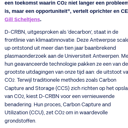
een toekomst waarin CO
niet langer een problee
2
is, maar een opportuniteit”, vertelt oprichter en C
Gill Scheltjens
.
D-CRBN, uitgesproken als ‘decarbon’, staat in de
frontlinie van klimaatinnovatie. Deze Antwerpse scal
up ontstond uit meer dan tien jaar baanbrekend
plasmaonderzoek aan de Universiteit Antwerpen. M
hun geavanceerde technologie pakken ze een van de
grootste uitdagingen van onze tijd aan: de uitstoot v
CO
. Terwijl traditionele methodes zoals Carbon
2
Capture and Storage (CCS) zich richten op het opsl
van CO
, kiest D-CRBN voor een vernieuwende
2
benadering. Hun proces, Carbon Capture and
Utilization (CCU), zet CO
om in waardevolle
2
grondstoffen.