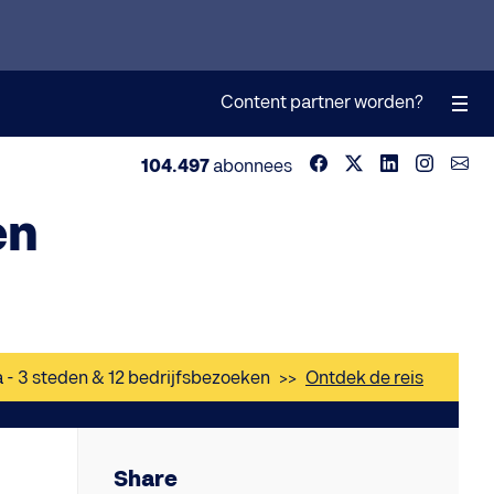
Content partner worden?
104.497
abonnees
en
a - 3 steden & 12 bedrijfsbezoeken
>>
Ontdek de reis
Share