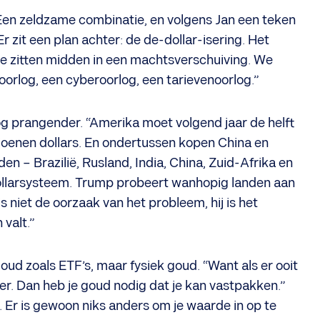
. Een zeldzame combinatie, en volgens Jan een teken
r zit een plan achter: de de-dollar-isering. Het
e zitten midden in een machtsverschuiving. We
orlog, een cyberoorlog, een tarievenoorlog.”
g prangender. “Amerika moet volgend jaar de helft
iljoenen dollars. En ondertussen kopen China en
n – Brazilië, Rusland, India, China, Zuid-Afrika en
dollarsysteem. Trump probeert wanhopig landen aan
s niet de oorzaak van het probleem, hij is het
valt.”
d zoals ETF’s, maar fysiek goud. “Want als er ooit
er. Dan heb je goud nodig dat je kan vastpakken.”
e. Er is gewoon niks anders om je waarde in op te