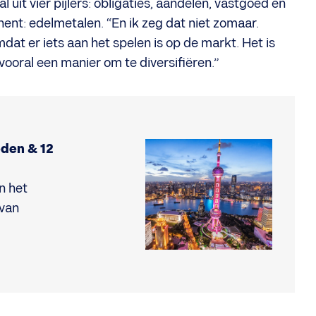
uit vier pijlers: obligaties, aandelen, vastgoed en
onent: edelmetalen. “En ik zeg dat niet zomaar.
at er iets aan het spelen is op de markt. Het is
oral een manier om te diversifiëren.”
eden & 12
n het
 van