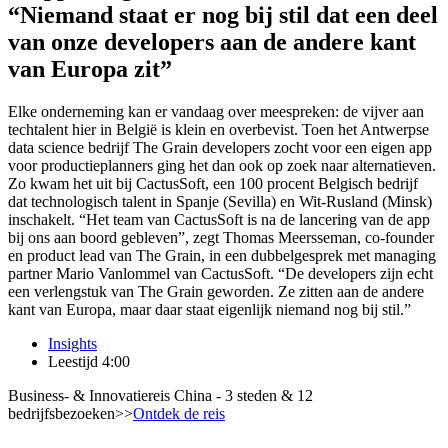
“Niemand staat er nog bij stil dat een deel
van onze developers aan de andere kant
van Europa zit”
Elke onderneming kan er vandaag over meespreken: de vijver aan
techtalent hier in België is klein en overbevist. Toen het Antwerpse
data science bedrijf The Grain developers zocht voor een eigen app
voor productieplanners ging het dan ook op zoek naar alternatieven.
Zo kwam het uit bij CactusSoft, een 100 procent Belgisch bedrijf
dat technologisch talent in Spanje (Sevilla) en Wit-Rusland (Minsk)
inschakelt. “Het team van CactusSoft is na de lancering van de app
bij ons aan boord gebleven”, zegt Thomas Meersseman, co-founder
en product lead van The Grain, in een dubbelgesprek met managing
partner Mario Vanlommel van CactusSoft. “De developers zijn echt
een verlengstuk van The Grain geworden. Ze zitten aan de andere
kant van Europa, maar daar staat eigenlijk niemand nog bij stil.”
Insights
Leestijd 4:00
Business- & Innovatiereis China - 3 steden & 12
bedrijfsbezoeken
>>
Ontdek de reis