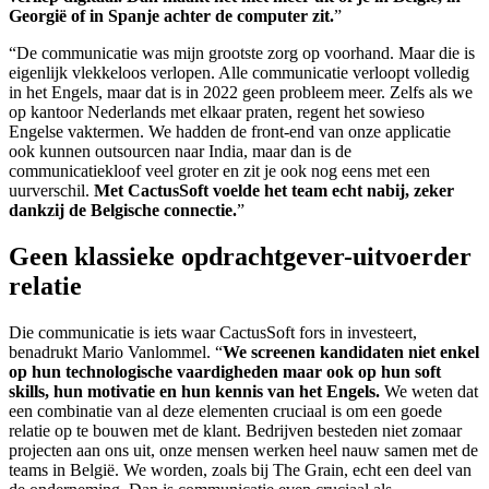
Georgië of in Spanje achter de computer zit.
”
“De communicatie was mijn grootste zorg op voorhand. Maar die is
eigenlijk vlekkeloos verlopen. Alle communicatie verloopt volledig
in het Engels, maar dat is in 2022 geen probleem meer. Zelfs als we
op kantoor Nederlands met elkaar praten, regent het sowieso
Engelse vaktermen. We hadden de front-end van onze applicatie
ook kunnen outsourcen naar India, maar dan is de
communicatiekloof veel groter en zit je ook nog eens met een
uurverschil.
Met CactusSoft voelde het team echt nabij, zeker
dankzij de Belgische connectie.
”
Geen klassieke opdrachtgever-uitvoerder
relatie
Die communicatie is iets waar CactusSoft fors in investeert,
benadrukt Mario Vanlommel. “
We screenen kandidaten niet enkel
op hun technologische vaardigheden maar ook op hun soft
skills, hun motivatie en hun kennis van het Engels.
We weten dat
een combinatie van al deze elementen cruciaal is om een goede
relatie op te bouwen met de klant. Bedrijven besteden niet zomaar
projecten aan ons uit, onze mensen werken heel nauw samen met de
teams in België. We worden, zoals bij The Grain, echt een deel van