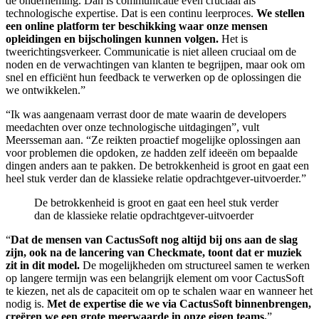
de onderneming. Dan is communicatie even cruciaal als
technologische expertise. Dat is een continu leerproces.
We stellen
een online platform ter beschikking waar onze mensen
opleidingen en bijscholingen kunnen volgen.
Het is
tweerichtingsverkeer. Communicatie is niet alleen cruciaal om de
noden en de verwachtingen van klanten te begrijpen, maar ook om
snel en efficiënt hun feedback te verwerken op de oplossingen die
we ontwikkelen.”
“Ik was aangenaam verrast door de mate waarin de developers
meedachten over onze technologische uitdagingen”, vult
Meersseman aan. “Ze reikten proactief mogelijke oplossingen aan
voor problemen die opdoken, ze hadden zelf ideeën om bepaalde
dingen anders aan te pakken. De betrokkenheid is groot en gaat een
heel stuk verder dan de klassieke relatie opdrachtgever-uitvoerder.”
De betrokkenheid is groot en gaat een heel stuk verder
dan de klassieke relatie opdrachtgever-uitvoerder
“
Dat de mensen van CactusSoft nog altijd bij ons aan de slag
zijn, ook na de lancering van Checkmate, toont dat er muziek
zit in dit model.
De mogelijkheden om structureel samen te werken
op langere termijn was een belangrijk element om voor CactusSoft
te kiezen, net als de capaciteit om op te schalen waar en wanneer het
nodig is.
Met de expertise die we via CactusSoft binnenbrengen,
creëren we een grote meerwaarde in onze eigen teams.
”