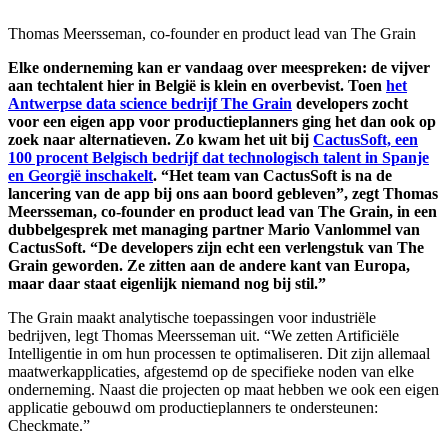
Thomas Meersseman, co-founder en product lead van The Grain
Elke onderneming kan er vandaag over meespreken: de vijver
aan techtalent hier in België is klein en overbevist. Toen
het
Antwerpse data science bedrijf The Grain
developers zocht
voor een eigen app voor productieplanners ging het dan ook op
zoek naar alternatieven. Zo kwam het uit bij
CactusSoft, een
100 procent Belgisch bedrijf dat technologisch talent in Spanje
en Georgië inschakelt
. “Het team van CactusSoft is na de
lancering van de app bij ons aan boord gebleven”, zegt Thomas
Meersseman, co-founder en product lead van The Grain, in een
dubbelgesprek met managing partner Mario Vanlommel van
CactusSoft. “De developers zijn echt een verlengstuk van The
Grain geworden. Ze zitten aan de andere kant van Europa,
maar daar staat eigenlijk niemand nog bij stil.”
The Grain maakt analytische toepassingen voor industriële
bedrijven, legt Thomas Meersseman uit. “We zetten Artificiële
Intelligentie in om hun processen te optimaliseren. Dit zijn allemaal
maatwerkapplicaties, afgestemd op de specifieke noden van elke
onderneming. Naast die projecten op maat hebben we ook een eigen
applicatie gebouwd om productieplanners te ondersteunen:
Checkmate.”