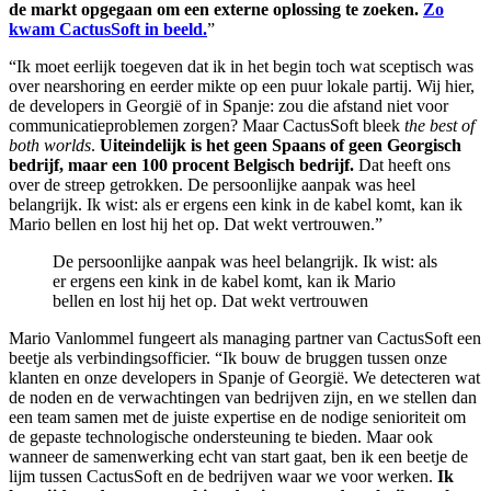
de markt opgegaan om een externe oplossing te zoeken.
Zo
kwam CactusSoft in beeld.
”
“Ik moet eerlijk toegeven dat ik in het begin toch wat sceptisch was
over nearshoring en eerder mikte op een puur lokale partij. Wij hier,
de developers in Georgië of in Spanje: zou die afstand niet voor
communicatieproblemen zorgen? Maar CactusSoft bleek
the best of
both worlds
.
Uiteindelijk is het geen Spaans of geen Georgisch
bedrijf, maar een 100 procent Belgisch bedrijf.
Dat heeft ons
over de streep getrokken. De persoonlijke aanpak was heel
belangrijk. Ik wist: als er ergens een kink in de kabel komt, kan ik
Mario bellen en lost hij het op. Dat wekt vertrouwen.”
De persoonlijke aanpak was heel belangrijk. Ik wist: als
er ergens een kink in de kabel komt, kan ik Mario
bellen en lost hij het op. Dat wekt vertrouwen
Mario Vanlommel fungeert als managing partner van CactusSoft een
beetje als verbindingsofficier. “Ik bouw de bruggen tussen onze
klanten en onze developers in Spanje of Georgië. We detecteren wat
de noden en de verwachtingen van bedrijven zijn, en we stellen dan
een team samen met de juiste expertise en de nodige senioriteit om
de gepaste technologische ondersteuning te bieden. Maar ook
wanneer de samenwerking echt van start gaat, ben ik een beetje de
lijm tussen CactusSoft en de bedrijven waar we voor werken.
Ik