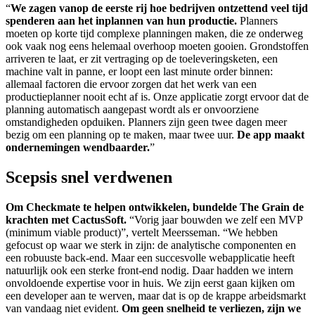
“
We zagen vanop de eerste rij hoe bedrijven ontzettend veel tijd
spenderen aan het inplannen van hun productie.
Planners
moeten op korte tijd complexe planningen maken, die ze onderweg
ook vaak nog eens helemaal overhoop moeten gooien. Grondstoffen
arriveren te laat, er zit vertraging op de toeleveringsketen, een
machine valt in panne, er loopt een last minute order binnen:
allemaal factoren die ervoor zorgen dat het werk van een
productieplanner nooit echt af is. Onze applicatie zorgt ervoor dat de
planning automatisch aangepast wordt als er onvoorziene
omstandigheden opduiken. Planners zijn geen twee dagen meer
bezig om een planning op te maken, maar twee uur.
De app maakt
ondernemingen wendbaarder.
”
Scepsis snel verdwenen
Om Checkmate te helpen ontwikkelen, bundelde The Grain de
krachten met CactusSoft.
“Vorig jaar bouwden we zelf een MVP
(minimum viable product)”, vertelt Meersseman. “We hebben
gefocust op waar we sterk in zijn: de analytische componenten en
een robuuste back-end. Maar een succesvolle webapplicatie heeft
natuurlijk ook een sterke front-end nodig. Daar hadden we intern
onvoldoende expertise voor in huis. We zijn eerst gaan kijken om
een developer aan te werven, maar dat is op de krappe arbeidsmarkt
van vandaag niet evident.
Om geen snelheid te verliezen, zijn we