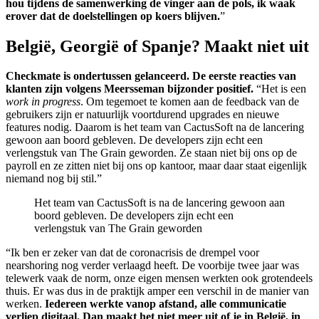
hou tijdens de samenwerking de vinger aan de pols, ik waak
erover dat de doelstellingen op koers blijven.
”
België, Georgië of Spanje? Maakt niet uit
Checkmate is ondertussen gelanceerd. De eerste reacties van
klanten zijn volgens Meersseman bijzonder positief.
“Het is een
work in progress
. Om tegemoet te komen aan de feedback van de
gebruikers zijn er natuurlijk voortdurend upgrades en nieuwe
features nodig. Daarom is het team van CactusSoft na de lancering
gewoon aan boord gebleven. De developers zijn echt een
verlengstuk van The Grain geworden. Ze staan niet bij ons op de
payroll en ze zitten niet bij ons op kantoor, maar daar staat eigenlijk
niemand nog bij stil.”
Het team van CactusSoft is na de lancering gewoon aan
boord gebleven. De developers zijn echt een
verlengstuk van The Grain geworden
“Ik ben er zeker van dat de coronacrisis de drempel voor
nearshoring nog verder verlaagd heeft. De voorbije twee jaar was
telewerk vaak de norm, onze eigen mensen werkten ook grotendeels
thuis. Er was dus in de praktijk amper een verschil in de manier van
werken.
Iedereen werkte vanop afstand, alle communicatie
verliep digitaal. Dan maakt het niet meer uit of je in België, in