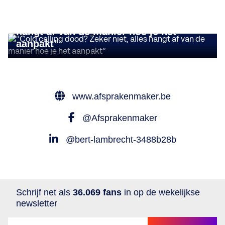
INSIGHTS
“Cold calling dood? Zeker niet, alles
hangt af van de manier hoe je het
aanpakt”
www.afsprakenmaker.be
@Afsprakenmaker
@bert-lambrecht-3488b28b
Schrijf net als
36.069 fans
in op de wekelijkse
newsletter