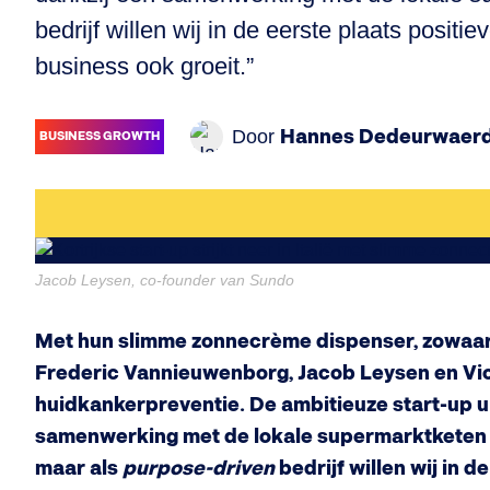
bedrijf willen wij in de eerste plaats posit
business ook groeit.”
Hannes Dedeurwaer
Door
BUSINESS GROWTH
Jacob Leysen, co-founder van Sundo
Met hun slimme zonnecrème dispenser, zowaar 
Frederic Vannieuwenborg, Jacob Leysen en Vict
huidkankerpreventie. De ambitieuze start-up uit 
samenwerking met de lokale supermarktketen Es
maar als
purpose-driven
bedrijf willen wij in 