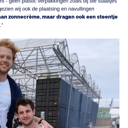
t - geen plastic verpakkingen zoals bij die staaltjes
ngezien wij ook de plaatsing en navullingen
 aan zonnecrème, maar dragen ook een steentje
.”