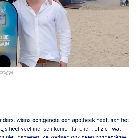
ebrugge
unders, wiens echtgenote een apotheek heeft aan het
dags heel veel mensen komen lunchen, of zich wat
ch niet insmeren. Ze kochten ook geen zonnecrème