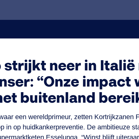
 strijkt neer in Ital
ser: “Onze impact 
het buitenland bere
aar een wereldprimeur, zetten Kortrijkzanen 
in op huidkankerpreventie. De ambitieuze start-
ermarktketen Esselunga. “Winst blijft uiteraar