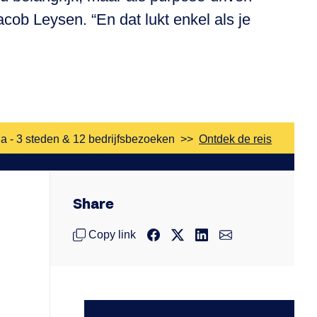
acob Leysen. “En dat lukt enkel als je
a - 3 steden & 12 bedrijfsbezoeken
>>
Ontdek de reis
Share
Copy link