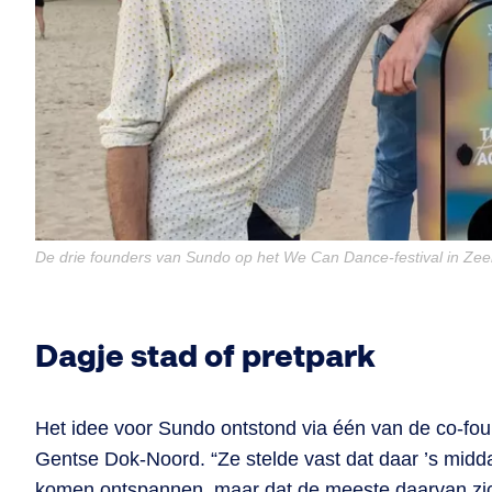
De drie founders van Sundo op het We Can Dance-festival in Ze
Dagje stad of pretpark
Het idee voor Sundo ontstond via één van de co-fo
Gentse Dok-Noord. “Ze stelde vast dat daar ’s mid
komen ontspannen, maar dat de meeste daarvan zi