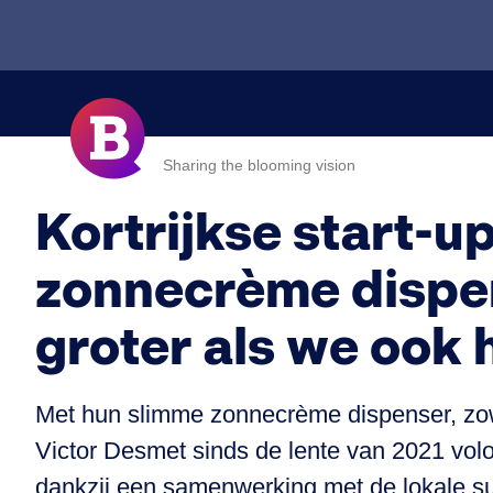
Sharing the blooming vision
Kortrijkse start-up
zonnecrème dispen
groter als we ook 
Met hun slimme zonnecrème dispenser, zow
Victor Desmet sinds de lente van 2021 volop 
dankzij een samenwerking met de lokale sup