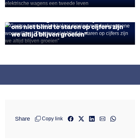
DUURZAAM ONDERNEMEN
Gentse projectontwikkelaar pioniert
met donkergroene woonwijken: “Door
ons niet blind te staren op cijfers zijn
we altijd blijven groeien”
Share
Copy link