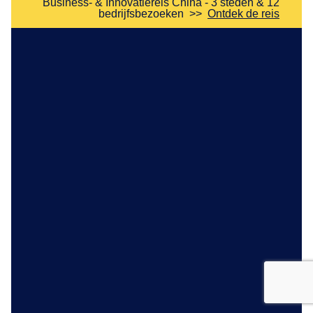
Business- & Innovatiereis China - 3 steden & 12
bedrijfsbezoeken
>>
Ontdek de reis