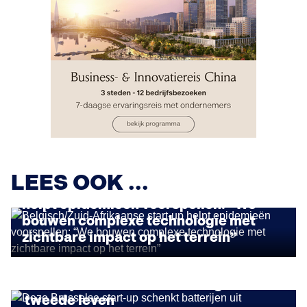
IMPACT ONDERNEMEN
LEES OOK ...
Belgisch/Zuid-Afrikaanse start-up
helpt epidemieën voorspellen: “We
bouwen complexe technologie met
zichtbare impact op het terrein”
IMPACT ONDERNEMEN
Deze Brusselse start-up schenkt
batterijen uit elektrische wagens een
tweede leven