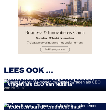
LEES OOK ...
ONDERNEMER IN DE KIJKER
David Geens: “Ze mogen mij meteen
vragen als CEO van Nutella”
ONDERNEMER IN DE KIJKER
Lorenz Bogaert: “Ik moet niet de
rijkste ondernemer worden, zolang
iedereen aan de eindmeet maar