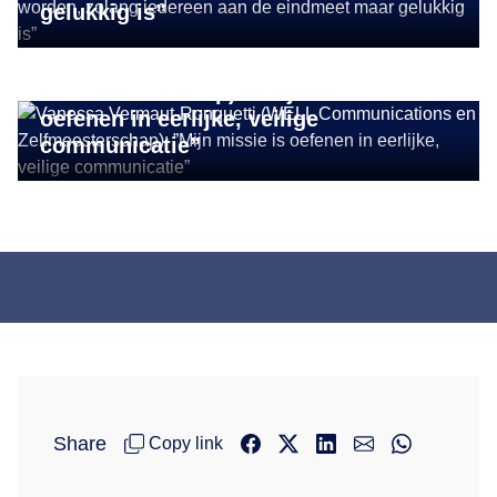
ONDERNEMER IN DE KIJKER
gelukkig is”
Vanessa Vermaut-Ronquetti (WELL
Communications en
Zelfmeesterschap): ”Mijn missie is
oefenen in eerlijke, veilige
communicatie”
Share
Copy link