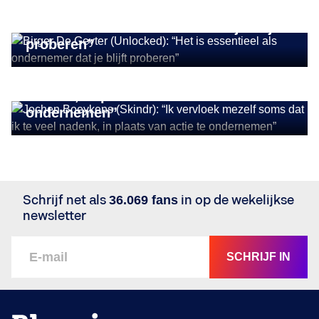
Birger De Geyter (Unlocked): “Het is
essentieel als ondernemer dat je blijft
ONDERNEMER IN DE KIJKER
proberen”
Jochen Boeykens (Skindr): “Ik
vervloek mezelf soms dat ik te veel
nadenk, in plaats van actie te
ondernemen”
Schrijf net als
36.069 fans
in op de wekelijkse
newsletter
SCHRIJF IN