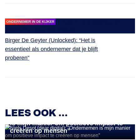
ONDERNEMER IN DE KIJKER
Birger De Geyter (Unlocked): “Het is
essentieel als ondernemer dat je blijft
proberen”
ONDERNEMER IN DE KIJKER
LEES OOK ...
Niels Desot (dear digital): “Ondernemen
is mijn manier om positieve impact te
creëren op mensen”
ONDERNEMER IN DE KIJKER