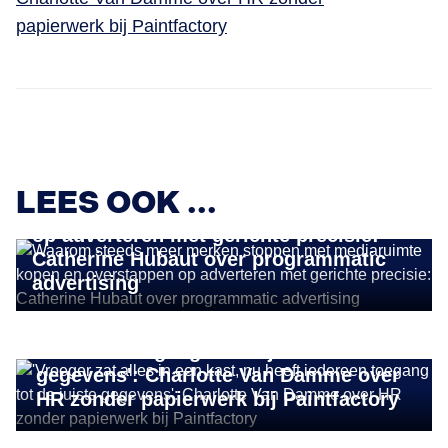
papierwerk bij Paintfactory
BUSINESS GROWTH
Waarom steeds meer merken stoppen
LEES OOK ...
met mediaruimte kopen en overstappen
op adverteren met gerichte precisie:
Catherine Hubaut over programmatic
advertising
BUSINESS GROWTH
'Vroeger zat alles in een kast, nu heeft
iedereen toegang tot de juiste
gegevens': Charlotte Van Damme over
HR zonder papierwerk bij Paintfactory
BUSINESS GROWTH
De winnaars van de Belgium Startup