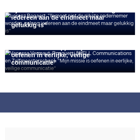
Lorenz Bogaert: “Ik moet niet de
rijkste ondernemer worden, zolang
iedereen aan de eindmeet maar
ONDERNEMER IN DE KIJKER
gelukkig is”
Vanessa Vermaut-Ronquetti (WELL
Communications en
Zelfmeesterschap): ”Mijn missie is
oefenen in eerlijke, veilige
communicatie”