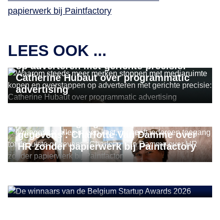
papierwerk bij Paintfactory
BUSINESS GROWTH
Waarom steeds meer merken stoppen
LEES OOK ...
met mediaruimte kopen en overstappen
op adverteren met gerichte precisie:
Catherine Hubaut over programmatic
advertising
BUSINESS GROWTH
'Vroeger zat alles in een kast, nu heeft
iedereen toegang tot de juiste
gegevens': Charlotte Van Damme over
HR zonder papierwerk bij Paintfactory
BUSINESS GROWTH
De winnaars van de Belgium Startup
Awards 2026