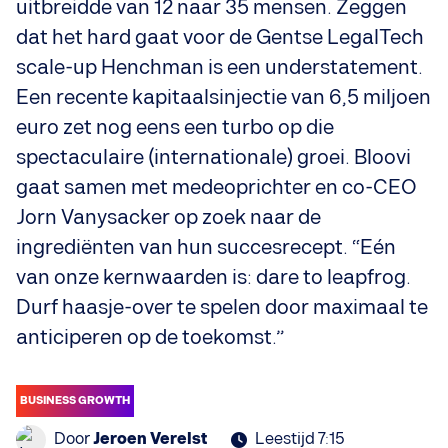
uitbreidde van 12 naar 35 mensen. Zeggen
dat het hard gaat voor de Gentse LegalTech
scale-up Henchman is een understatement.
Een recente kapitaalsinjectie van 6,5 miljoen
euro zet nog eens een turbo op die
spectaculaire (internationale) groei. Bloovi
gaat samen met medeoprichter en co-CEO
Jorn Vanysacker op zoek naar de
ingrediënten van hun succesrecept. “Eén
van onze kernwaarden is: dare to leapfrog.
Durf haasje-over te spelen door maximaal te
anticiperen op de toekomst.”
BUSINESS GROWTH
Door
Jeroen Verelst
Leestijd 7:15