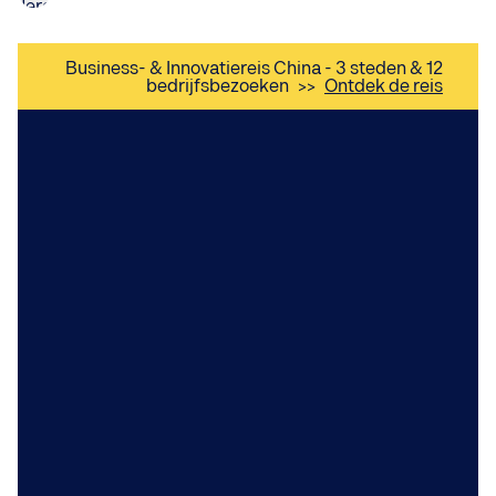
Business- & Innovatiereis China - 3 steden & 12
bedrijfsbezoeken
>>
Ontdek de reis