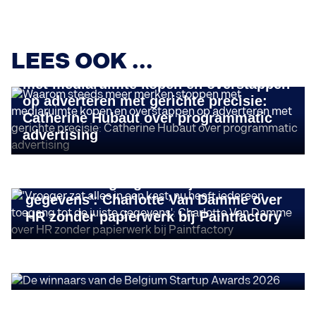
BUSINESS GROWTH
LEES OOK ...
Waarom steeds meer merken stoppen
met mediaruimte kopen en overstappen
op adverteren met gerichte precisie:
Catherine Hubaut over programmatic
advertising
BUSINESS GROWTH
'Vroeger zat alles in een kast, nu heeft
iedereen toegang tot de juiste
gegevens': Charlotte Van Damme over
HR zonder papierwerk bij Paintfactory
BUSINESS GROWTH
De winnaars van de Belgium Startup
Awards 2026