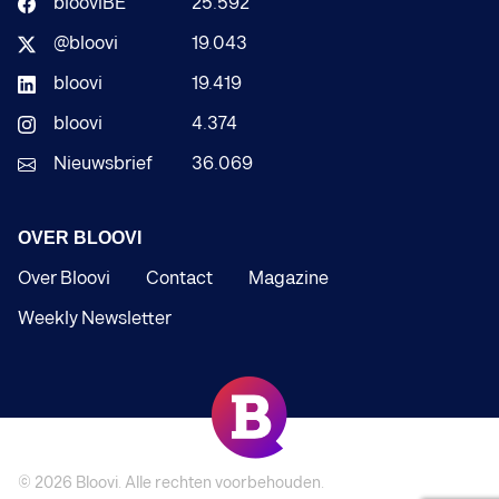
blooviBE
25.592
@bloovi
19.043
bloovi
19.419
bloovi
4.374
Nieuwsbrief
36.069
OVER BLOOVI
Over Bloovi
Contact
Magazine
Weekly Newsletter
© 2026
Bloovi
. Alle rechten voorbehouden.